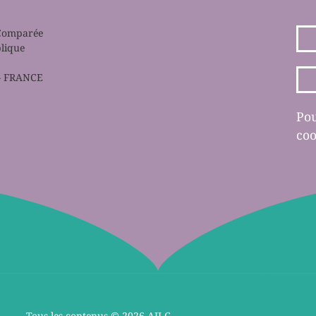
 Comparée
blique
s – FRANCE
Pou
coo
Tous les contenus ©
2026 AILC