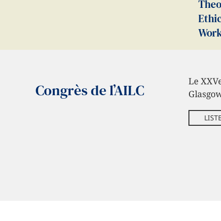
Theo
Ethi
Wor
Le XXVe
Congrès de l’AILC
Glasgow
LIST