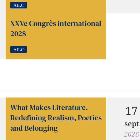
AILC
XXVe Congrès international
2028
AILC
What Makes Literature.
17
Redefining Realism, Poetics
sept
and Belonging
2026