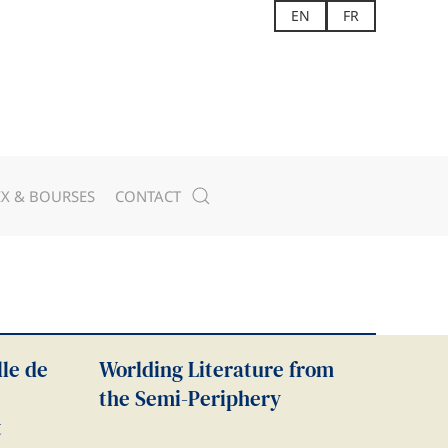
EN
FR
IX & BOURSES
CONTACT
le de
Worlding Literature from
the Semi-Periphery
t