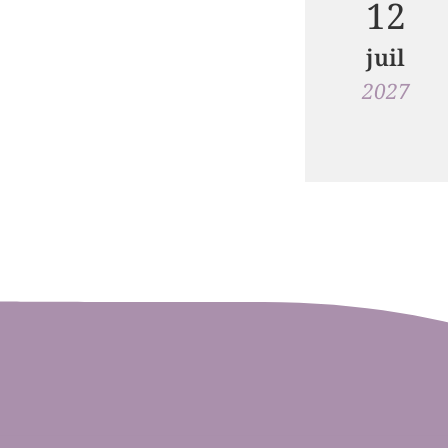
12
juil
2027